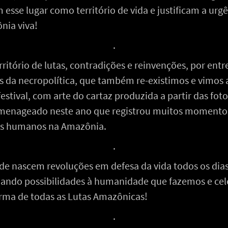
 esse lugar como território de vida e justificam a urg
nia viva!
.
rritório de lutas, contradições e reinvenções, por ent
 da necropolítica, que também re-existimos e vimos 
festival, com arte do cartaz produzida a partir das fot
omenageado neste ano que registrou muitos momentos 
tos humanos na Amazônia.
.
nde nascem revoluções em defesa da vida todos os di
iando possibilidades à humanidade que fazemos e ce
ma de todas as Lutas Amazônicas!
.