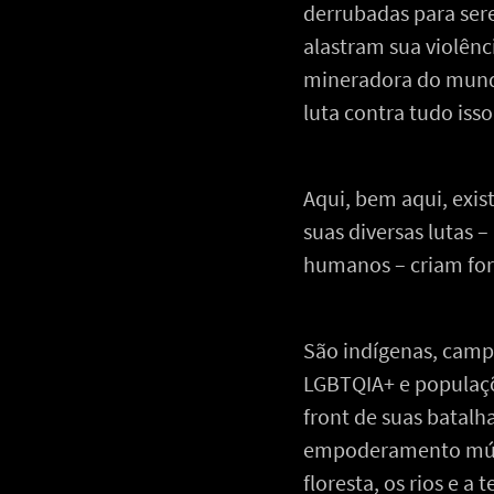
derrubadas para ser
alastram sua violênc
mineradora do mundo
luta contra tudo iss
Aqui, bem aqui, exi
suas diversas lutas – 
humanos – criam form
São indígenas, camp
LGBTQIA+ e populaçõ
front de suas batalh
empoderamento mútu
floresta, os rios e 