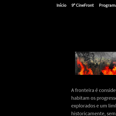
Início
9º CineFront
Program
A fronteira é consid
habitam os progresso
explorados e um lim
historicamente, semp