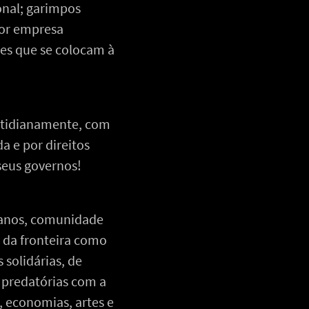
onal; garimpos
ior empresa
es que se colocam à
cotidianamente, com
da e por direitos
seus governos!
rbanos, comunidade
 da fronteira como
 solidárias, de
predatórias com a
, economias, artes e