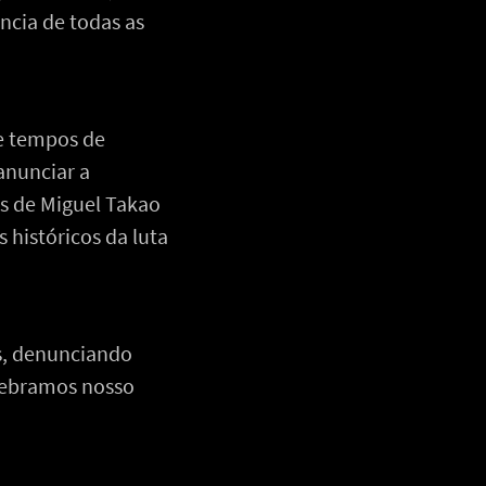
ência de todas as
re tempos de
anunciar a
os de Miguel Takao
históricos da luta
as, denunciando
lebramos nosso