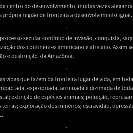
da centro do desenvolvimento, muitas vezes alegando
 a própria região de fronteira a desenvolvimento igual.
.
o processo secular contínuo de invasão, conquista, saq
nização dos continentes americano e africano. Assim se
ão e destruição da Amazônia.
.
s vidas que fazem da fronteira lugar de vida, em tod
impactada, expropriada, arruinada e dizimada de toda
tal; extinção de espécies animais; poluição, represa
as terras; exploração dos minérios; escravidão, opressã
c.
.