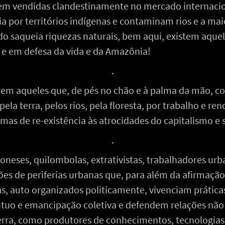
em vendidas clandestinamente no mercado internaci
ia por territórios indígenas e contaminam rios e a ma
 saqueia riquezas naturais, bem aqui, existem aquel
o e em defesa da vida e da Amazônia!
.
stem aqueles que, de pés no chão e à palma da mão, 
pela terra, pelos rios, pela floresta, por trabalho e ren
as de re-existência às atrocidades do capitalismo e 
.
oneses, quilombolas, extrativistas, trabalhadores u
es de periferias urbanas que, para além da afirmação
as, auto organizados politicamente, vivenciam práticas
o e emancipação coletiva e defendem relações não 
a terra, como produtores de conhecimentos, tecnologias